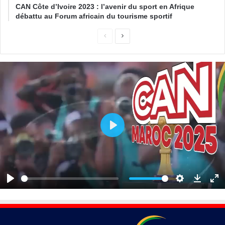
CAN Côte d’Ivoire 2023 : l’avenir du sport en Afrique
débattu au Forum africain du tourisme sportif
P
l
a
y