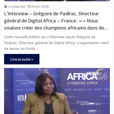
La rédaction
26 juin 2026
L’Interview – Grégoire de Padirac, Directeur
général de Digital Africa – France : « « Nous
voulons créer des champions africains dans des
écosystèmes où il y a moins d’investisseurs, car
Cette nouvelle édition de L’Interview reçoit Grégoire de
nous pensons qu’il existe des besoins et des
Padirac, Directeur général de Digital Africa. L’organisation vient
entrepreneurs partout sur le continent »
de lancer un fonds…
Lire la suite »