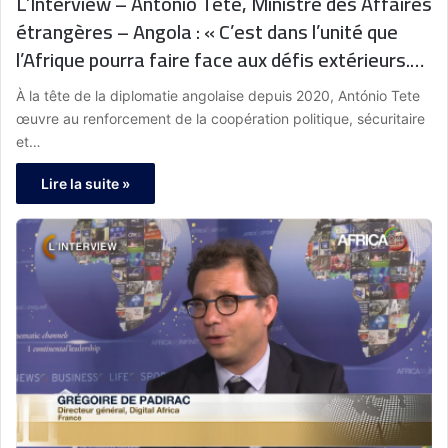
L’Interview – António Tete, Ministre des Affaires
étrangères – Angola : « C’est dans l’unité que
l’Afrique pourra faire face aux défis extérieurs.
Elle doit mieux se structurer pour transformer
À la tête de la diplomatie angolaise depuis 2020, António Tete
ses potentialités en opportunités de
œuvre au renforcement de la coopération politique, sécuritaire
développement. »
et…
Lire la suite »