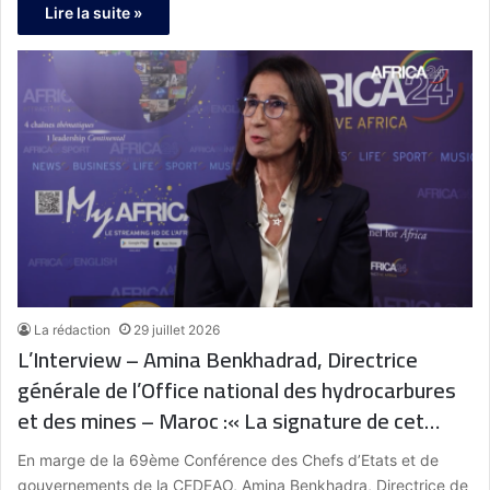
Lire la suite »
La rédaction
29 juillet 2026
L’Interview – Amina Benkhadrad, Directrice
générale de l’Office national des hydrocarbures
et des mines – Maroc :« La signature de cet
accord met en place un cadre juridique et de
En marge de la 69ème Conférence des Chefs d’Etats et de
gouvernance auquel adhèrent tous les États. Il
gouvernements de la CEDEAO, Amina Benkhadra, Directrice de