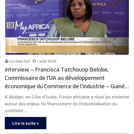
La rédaction
1 août 2026
Interview – Francisca Tatchouop Belobe,
Commissaire de l’UA au développement
économique du Commerce de l’industrie – Guinée
équatoriale : « L’Afrique dispose d’une stratégie
À Abidjan, en Côte d’Ivoire, l’Union africaine a réuni les ministres
d’industrialisation, mais l’urgence est désormais
autour des enjeux du financement de l’industrialisation du
d’accélérer sa mise en œuvre. Cela passe par la
continent.…
mobilisation de financements adaptés pour
Lire la suite »
transformer les ambitions en projets concrets. »