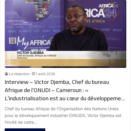
La rédaction
1 août 2026
Interview – Victor Djemba, Chef du bureau
Afrique de l’ONUDI – Cameroun : «
L’industrialisation est au cœur du développement
économique. Pour l’Afrique, la transformation
Chef du bureau Afrique de l’Organisation des Nations Unies
structurelle passe par la création d’une base
pour le développement industriel (ONUDI), Victor Djemba est
industrielle solide et durable. »
l’invité de cette…