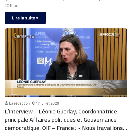
facilitera les prochaines étapes du
l’Office…
développement du projet, qui consisteront
Lire la suite »
notamment à mettre en place une gouvernance
unifiée. »
La rédaction
17 juillet 2026
L’Interview – Léonie Guerlay, Coordonnatrice
principale Affaires politiques et Gouvernance
démocratique, OIF – France : « Nous travaillons à