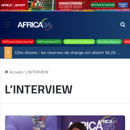
#AfricanUnionJournal
#AfreximbankTV
#Africa24Caribbean
#CedeaoReport
#Ma
Côte d’Ivoire : les réserves de change ont atteint 56,29 milliards USD en juillet
Accueil
/
L'INTERVIEW
L’INTERVIEW