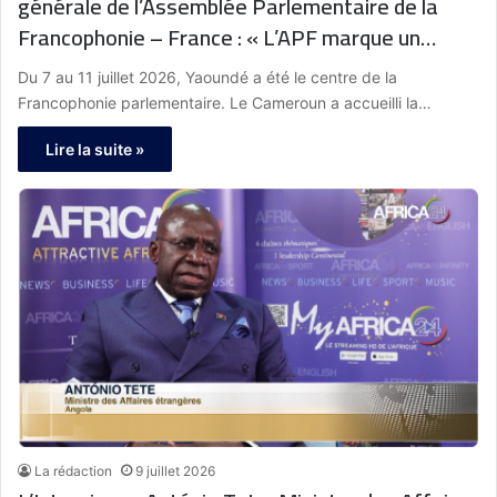
générale de l’Assemblée Parlementaire de la
Francophonie – France : « L’APF marque un
temps très fort. Nous diffusons un grand
Du 7 au 11 juillet 2026, Yaoundé a été le centre de la
message de paix, d’entente et de communion.
Francophonie parlementaire. Le Cameroun a accueilli la…
Nous montrons également que la francophonie
Lire la suite »
attire de plus en plus. »
La rédaction
9 juillet 2026