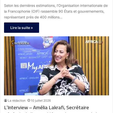
la demande de nos États membres et en étroite
Selon les dernières estimations, l’Organisation internationale de
collaboration avec eux pour accompagner et
la Francophonie (OIF) rassemble 90 États et gouvernements,
impulser les changements nécessaires. Nous
représentant près de 400 millions…
avons également la capacité de nous adapter
Lire la suite »
aux nouveaux enjeux auxquels nos sociétés sont
confrontées, notamment ceux liés à la jeunesse
»
La rédaction
10 juillet 2026
L’Interview – Amélia Lakrafi, Secrétaire