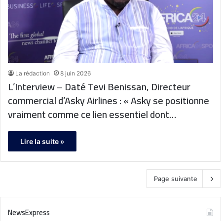
La rédaction
8 juin 2026
L’Interview – Daté Tevi Benissan, Directeur
commercial d’Asky Airlines : « Asky se positionne
vraiment comme ce lien essentiel dont
l’économie a besoin pour pouvoir transporter non
seulement les personnes mais également les
Lire la suite »
biens qui sont produits. »
Page suivante
NewsExpress