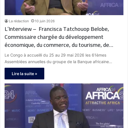
La rédaction
10 juin 2026
L’Interview – Francisca Tatchouop Belobe,
Commissaire chargée du développement
économique, du commerce, du tourisme, de
l’industrie et des mines à l’UA : « Les acteurs
Le Congo à accueilli du 25 au 29 mai 2026 les 61èmes
africains et les institutions doivent se mettre
Assemblées annuelles du groupe de la Banque africaine…
ensemble pour trouver des financements afin de
Lire la suite »
répondre aux besoins des États et des
populations en matière de développement. »