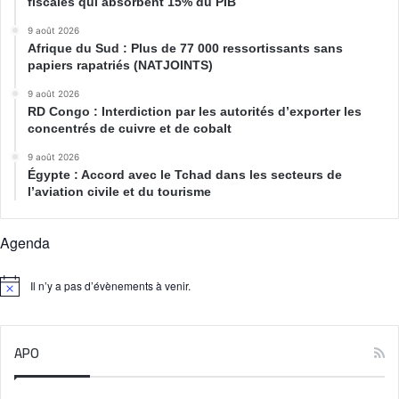
fiscales qui absorbent 15% du PIB
9 août 2026
Afrique du Sud : Plus de 77 000 ressortissants sans
papiers rapatriés (NATJOINTS)
9 août 2026
RD Congo : Interdiction par les autorités d’exporter les
concentrés de cuivre et de cobalt
9 août 2026
Égypte : Accord avec le Tchad dans les secteurs de
l’aviation civile et du tourisme
Agenda
Il n’y a pas d’évènements à venir.
N
o
t
i
APO
c
e