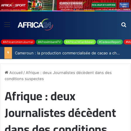
#AfricanUnionJournal
#AfreximbankTV
#Africa24Caribbean
#CedeaoReport
#Ma
Cameroun : la production commercialisée de cacao a chuté de 19,9% durant la saison 2025-2026
Accueil
/
Afrique : deux Journalistes décèdent dans des
conditions suspectes
Afrique : deux
Journalistes décèdent
dans des conditions