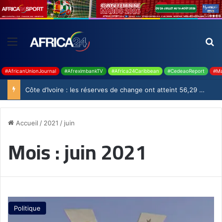
#AfricanUnionJournal
#AfreximbankTV
#Africa24Caribbean
#CedeaoReport
#Ma
Côte d’Ivoire : les réserves de change ont atteint 56,29 milliards USD en juillet
Accueil
/
2021
/
juin
Mois :
juin 2021
Politique