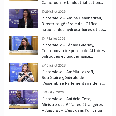
Cameroun : « L’industrialisation
est au cœur du développement
29 juillet 2026
économique. Pour l’Afrique, la
L’Interview – Amina Benkhadrad,
transformation structurelle passe
Directrice générale de l’Office
par la création d’une base
national des hydrocarbures et des
industrielle solide et durable. »
mines – Maroc :« La signature de
17 juillet 2026
cet accord met en place un cadre
L’Interview – Léonie Guerlay,
juridique et de gouvernance
Coordonnatrice principale Affaires
auquel adhèrent tous les États. Il
politiques et Gouvernance
facilitera les prochaines étapes du
démocratique, OIF – France : «
développement du projet, qui
10 juillet 2026
Nous travaillons à la demande de
consisteront notamment à mettre
L’Interview – Amélia Lakrafi,
nos États membres et en étroite
en place une gouvernance unifiée.
Secrétaire générale de
collaboration avec eux pour
»
l’Assemblée Parlementaire de la
accompagner et impulser les
Francophonie – France : « L’APF
changements nécessaires. Nous
9 juillet 2026
marque un temps très fort. Nous
avons également la capacité de
L’Interview – António Tete,
diffusons un grand message de
nous adapter aux nouveaux enjeux
Ministre des Affaires étrangères
paix, d’entente et de communion.
auxquels nos sociétés sont
– Angola : « C’est dans l’unité que
Nous montrons également que la
confrontées, notamment ceux liés
l’Afrique pourra faire face aux