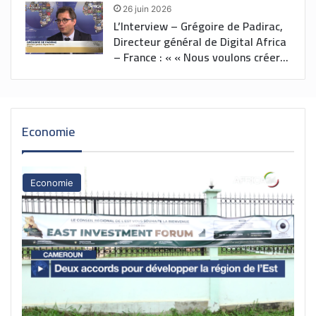
francophonie attire de plus en
à la jeunesse »
26 juin 2026
défis extérieurs. Elle doit mieux se
plus. »
L’Interview – Grégoire de Padirac,
structurer pour transformer ses
Directeur général de Digital Africa
potentialités en opportunités de
– France : « « Nous voulons créer
développement. »
des champions africains dans des
écosystèmes où il y a moins
d’investisseurs, car nous pensons
qu’il existe des besoins et des
Economie
entrepreneurs partout sur le
continent »
Economie