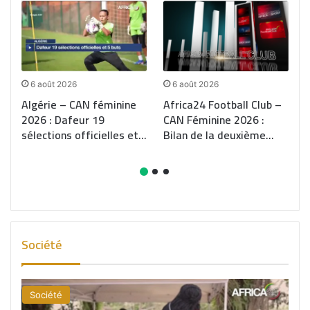
6 août 2026
6 août 2026
Algérie – CAN féminine
Africa24 Football Club –
2026 : Dafeur 19
CAN Féminine 2026 :
e
sélections officielles et
Bilan de la deuxième
5 buts
journée
Société
Société