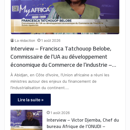
La rédaction
1 août 2026
Interview – Francisca Tatchouop Belobe,
Commissaire de l’UA au développement
économique du Commerce de l’industrie –
Guinée équatoriale : « L’Afrique dispose
À Abidjan, en Côte d’Ivoire, l’Union africaine a réuni les
d’une stratégie d’industrialisation, mais
ministres autour des enjeux du financement de
l’urgence est désormais d’accélérer sa mise
l’industrialisation du continent.…
en œuvre. Cela passe par la mobilisation de
Lire la suite »
financements adaptés pour transformer les
ambitions en projets concrets. »
1 août 2026
Interview – Victor Djemba, Chef du
bureau Afrique de l’ONUDI –