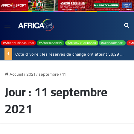
#AfricanUnionJournal
#AfreximbankTV
#Africa24Caribbean
#CedeaoReport
#Ma
Côte d’Ivoire : les réserves de change ont atteint 56,29 milliards USD en juillet
Accueil
/
2021
/
septembre
/
11
Jour :
11 septembre
2021