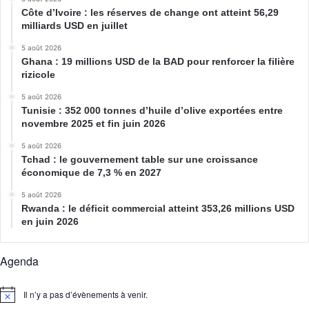
Côte d’Ivoire : les réserves de change ont atteint 56,29
milliards USD en juillet
5 août 2026
Ghana : 19 millions USD de la BAD pour renforcer la filière
rizicole
5 août 2026
Tunisie : 352 000 tonnes d’huile d’olive exportées entre
novembre 2025 et fin juin 2026
5 août 2026
Tchad : le gouvernement table sur une croissance
économique de 7,3 % en 2027
5 août 2026
Rwanda : le déficit commercial atteint 353,26 millions USD
en juin 2026
Agenda
Il n’y a pas d’évènements à venir.
N