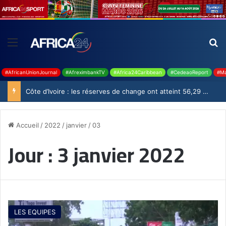
#AfricanUnionJournal
#AfreximbankTV
#Africa24Caribbean
#CedeaoReport
#Ma
Côte d’Ivoire : les réserves de change ont atteint 56,29 milliards USD en juillet
Accueil
/
2022
/
janvier
/
03
Jour :
3 janvier 2022
LES EQUIPES