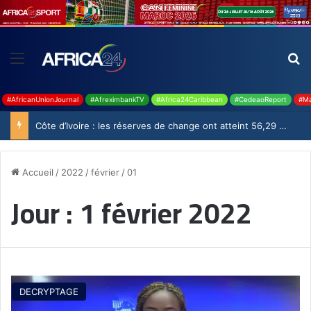
#AfricanUnionJournal
#AfreximbankTV
#Africa24Caribbean
#CedeaoReport
#Ma
Côte d’Ivoire : les réserves de change ont atteint 56,29 milliards USD en juillet
Accueil
/
2022
/
février
/
01
Jour :
1 février 2022
DECRYPTAGE