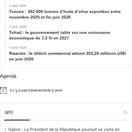
5 août 2026
Tunisie : 352 000 tonnes d’huile d’olive exportées entre
novembre 2025 et fin juin 2026
5 août 2026
Tchad : le gouvernement table sur une croissance
économique de 7,3 % en 2027
5 août 2026
Rwanda : le déficit commercial atteint 353,26 millions USD
en juin 2026
Agenda
Il n’y a pas d’évènements à venir.
N
o
t
i
APO
c
e
Gabon : Le Président de la République poursuit sa visite en