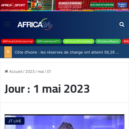
#AfricanUnionJournal
#AfreximbankTV
#Africa24Caribbean
#CedeaoReport
#Ma
Côte d’Ivoire : les réserves de change ont atteint 56,29 milliards USD en juillet
Accueil
/
2023
/
mai
/
01
Jour :
1 mai 2023
JT LIVE