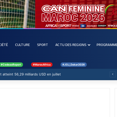
CIÉTÉ
CULTURE
SPORT
ACTU DES REGIONS
PROGRAMM
#CedeaoReport
#MarocAfrica
#JOJ_Dakar2026
 atteint 56,29 milliards USD en juillet