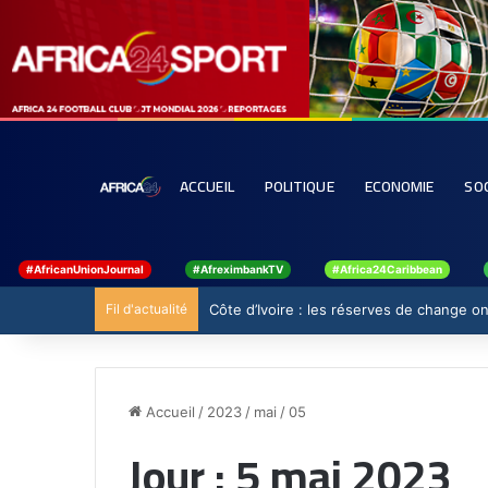
ACCUEIL
POLITIQUE
ECONOMIE
SO
#AfricanUnionJournal
#AfreximbankTV
#Africa24Caribbean
Fil d'actualité
Côte d’Ivoire : les réserves de change ont
Accueil
/
2023
/
mai
/
05
Jour :
5 mai 2023