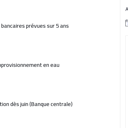
es bancaires prévues sur 5 ans
N
o
t
i
c
e
’approvisionnement en eau
tion dès juin (Banque centrale)