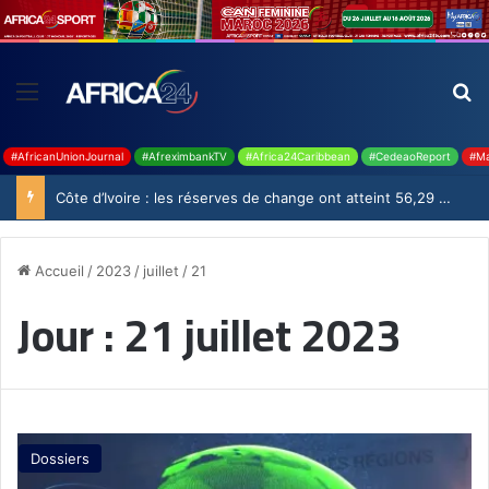
#AfricanUnionJournal
#AfreximbankTV
#Africa24Caribbean
#CedeaoReport
#Ma
Côte d’Ivoire : les réserves de change ont atteint 56,29 milliards USD en juillet
Accueil
/
2023
/
juillet
/
21
Jour :
21 juillet 2023
Dossiers