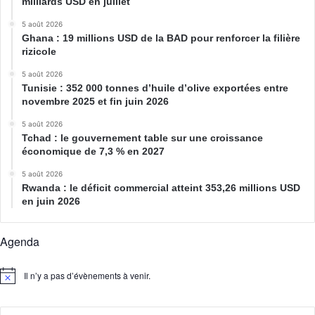
milliards USD en juillet
5 août 2026
Ghana : 19 millions USD de la BAD pour renforcer la filière
rizicole
5 août 2026
Tunisie : 352 000 tonnes d’huile d’olive exportées entre
novembre 2025 et fin juin 2026
5 août 2026
Tchad : le gouvernement table sur une croissance
économique de 7,3 % en 2027
5 août 2026
Rwanda : le déficit commercial atteint 353,26 millions USD
en juin 2026
Agenda
Il n’y a pas d’évènements à venir.
N
o
t
i