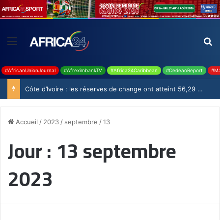
#AfricanUnionJournal
#AfreximbankTV
#Africa24Caribbean
#CedeaoReport
#Ma
Côte d’Ivoire : les réserves de change ont atteint 56,29 milliards USD en juillet
Accueil
/
2023
/
septembre
/
13
Jour :
13 septembre
2023