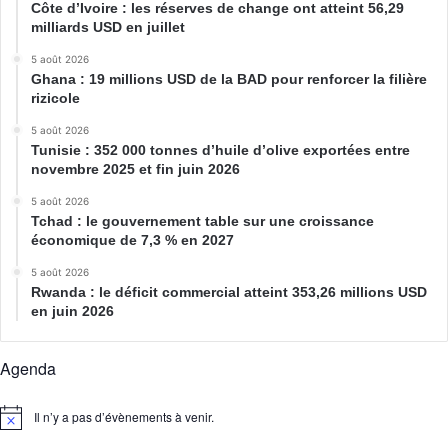
Côte d’Ivoire : les réserves de change ont atteint 56,29
milliards USD en juillet
5 août 2026
Ghana : 19 millions USD de la BAD pour renforcer la filière
rizicole
5 août 2026
Tunisie : 352 000 tonnes d’huile d’olive exportées entre
novembre 2025 et fin juin 2026
5 août 2026
Tchad : le gouvernement table sur une croissance
économique de 7,3 % en 2027
5 août 2026
Rwanda : le déficit commercial atteint 353,26 millions USD
en juin 2026
Agenda
Il n’y a pas d’évènements à venir.
N
o