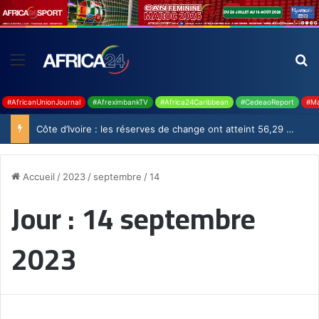
#AfricanUnionJournal
#AfreximbankTV
#Africa24Caribbean
#CedeaoReport
#Ma
Côte d’Ivoire : les réserves de change ont atteint 56,29 milliards USD en juillet
Accueil
/
2023
/
septembre
/
14
Jour :
14 septembre
2023