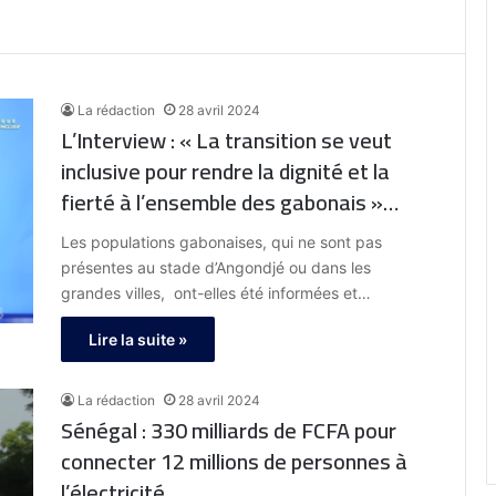
La rédaction
28 avril 2024
L’Interview : « La transition se veut
inclusive pour rendre la dignité et la
fierté à l’ensemble des gabonais »
Laurence NDONG, Ministre de la
Les populations gabonaises, qui ne sont pas
Communication et des médias
présentes au stade d’Angondjé ou dans les
grandes villes, ont-elles été informées et…
Lire la suite »
La rédaction
28 avril 2024
Sénégal : 330 milliards de FCFA pour
connecter 12 millions de personnes à
l’électricité