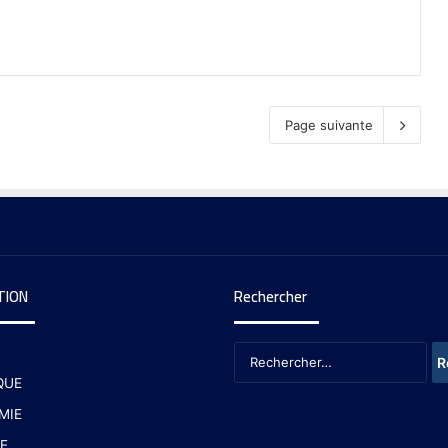
Page suivante
TION
Rechercher
QUE
MIE
E