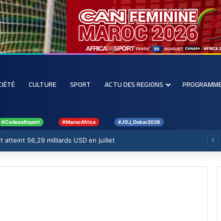
CIÉTÉ
CULTURE
SPORT
ACTU DES REGIONS
PROGRAMM
#CedeaoReport
#MarocAfrica
#JOJ_Dakar2026
 atteint 56,29 milliards USD en juillet