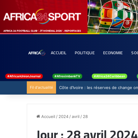
ACCUEIL
POLITIQUE
ECONOMIE
SO
#AfricanUnionJournal
#AfreximbankTV
#Africa24Caribbean
Fil d'actualité
Côte d’Ivoire : les réserves de change ont
Accueil
/
2024
/
avril
/
28
Jour :
28 avril 2024