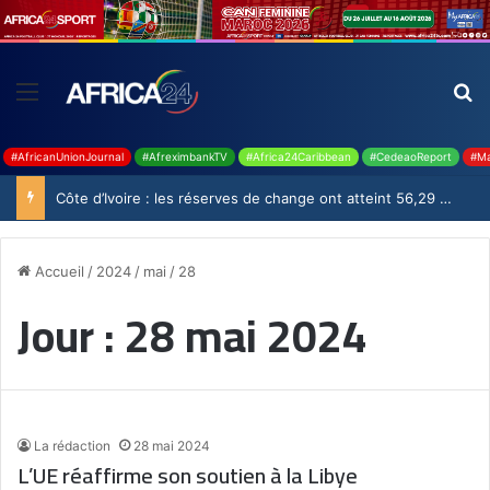
#AfricanUnionJournal
#AfreximbankTV
#Africa24Caribbean
#CedeaoReport
#Ma
Côte d’Ivoire : les réserves de change ont atteint 56,29 milliards USD en juillet
Accueil
/
2024
/
mai
/
28
Jour :
28 mai 2024
La rédaction
28 mai 2024
L’UE réaffirme son soutien à la Libye