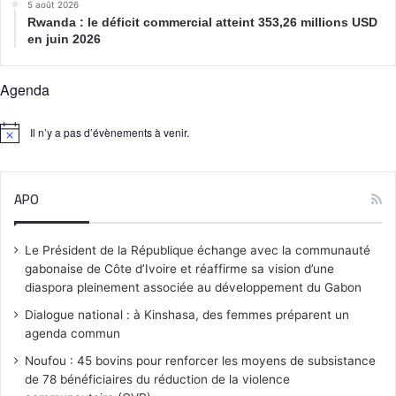
5 août 2026
Rwanda : le déficit commercial atteint 353,26 millions USD
en juin 2026
Agenda
Il n’y a pas d’évènements à venir.
N
o
t
i
APO
c
e
Le Président de la République échange avec la communauté
gabonaise de Côte d’Ivoire et réaffirme sa vision d’une
diaspora pleinement associée au développement du Gabon
Dialogue national : à Kinshasa, des femmes préparent un
agenda commun
Noufou : 45 bovins pour renforcer les moyens de subsistance
de 78 bénéficiaires du réduction de la violence