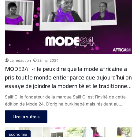
La rédaction
28 mai 2024
MODE24 : « Je peux dire que la mode africaine a
pris tout le monde entier parce que aujourd’hui on
essaye de joindre la modernité et le traditionnel
» Salif’C, promoteur de la marque Salif-C –
Salif’C, le fondateur de la marque Salif’C, est l’invité de cette
Sénégal
édition de Mode 24. D’origine burkinabé mais résidant au…
Lire la suite »
Economie