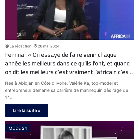
La rédaction
28 mai 2024
Femina : « On essaye de faire venir chaque
année les meilleurs dans ce qu’ils font, et quand
on dit les meilleurs c’est vraiment l’africain c’est
tout l’Afrique. On va les faire venir à Paris et on
Née à Abidjan en Côte d’Ivoire, Valérie Ka, top-model et
va les accompagner » Valérie ka, Fondatrice de
entrepreneur démarre sa carrière de mannequin dès l’âge de
Share Africa – Côte d’Ivoire
14…
Lire la suite »
MODE 24