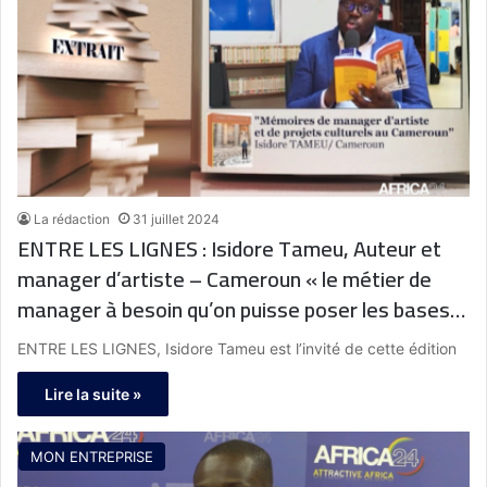
La rédaction
31 juillet 2024
ENTRE LES LIGNES : Isidore Tameu, Auteur et
manager d’artiste – Cameroun « le métier de
manager à besoin qu’on puisse poser les bases
de ce métier afin d’aider dans la construction
ENTRE LES LIGNES, Isidore Tameu est l’invité de cette édition
d’un écosystème musical cohérent »
Lire la suite »
MON ENTREPRISE