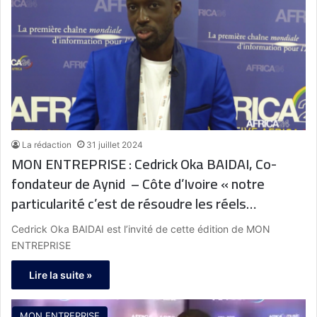
La rédaction
31 juillet 2024
MON ENTREPRISE : Cedrick Oka BAIDAI, Co-
fondateur de Aynid – Côte d’Ivoire « notre
particularité c’est de résoudre les réels
problèmes des africains en trouvant des
Cedrick Oka BAIDAI est l’invité de cette édition de MON
solutions qui s’adaptent réellement à notre
ENTREPRISE
écosystème »
Lire la suite »
MON ENTREPRISE