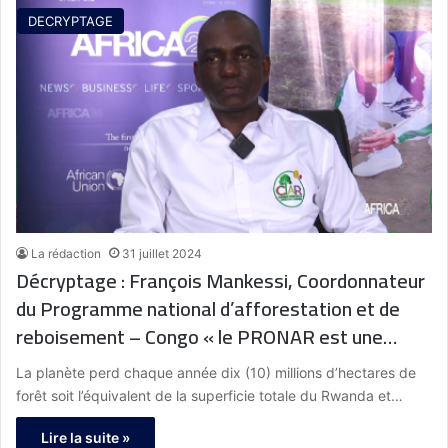
DECRYPTAGE
La rédaction
31 juillet 2024
Décryptage : François Mankessi, Coordonnateur
du Programme national d’afforestation et de
reboisement – Congo « le PRONAR est une
vision de la République du Congo qui voulait
La planète perd chaque année dix (10) millions d’hectares de
arrimer le pays à l’économie verte »
forêt soit l’équivalent de la superficie totale du Rwanda et…
Lire la suite »