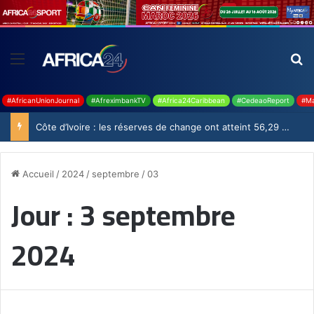
#AfricanUnionJournal
#AfreximbankTV
#Africa24Caribbean
#CedeaoReport
#Ma
Côte d’Ivoire : les réserves de change ont atteint 56,29 milliards USD en juillet
Accueil
/
2024
/
septembre
/
03
Jour :
3 septembre
2024