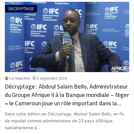
DECRYPTAGE
La rédaction
3 septembre 2024
Décryptage : Abdoul Salam Bello, Administrateur
du Groupe Afrique II à la Banque mondiale – Niger
« le Cameroun joue un rôle important dans la
cohésion, dans l’organisation et le
Dans cette édition de Décryptage, Abdoul Salam Bello, en fin
positionnement des agendas de développement
de mandat comme administrateur de 23 pays d’Afrique
collectifs africains »
subsaharienne à…