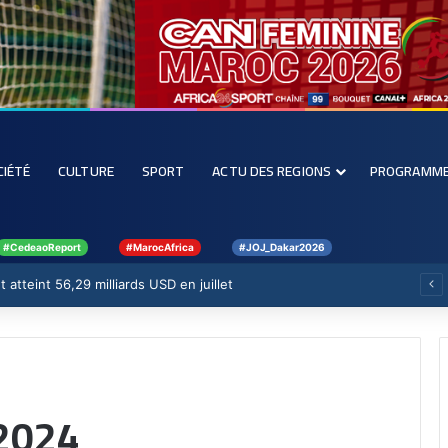
CIÉTÉ
CULTURE
SPORT
ACTU DES REGIONS
PROGRAMM
#CedeaoReport
#MarocAfrica
#JOJ_Dakar2026
 atteint 56,29 milliards USD en juillet
2024