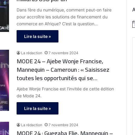
Dans l’ère du numérique, comment peut-on faire
pour accroître les solutions de financement du
commerce en Afrique? C’est la question…
N
o
t
Lire la suite »
i
c
e
La rédaction
7 novembre 2024
MODE 24 – Ajebe Wonje Francise,
Mannequin – Cameroun : « Saisissez
toutes les opportunités qui se
présentent à vous »
Ajebe Wonje Francise est l’invitée de cette édition
de Mode 24.
Lire la suite »
La rédaction
7 novembre 2024
MODE 24 : Guegaba Elie, Mannequin –