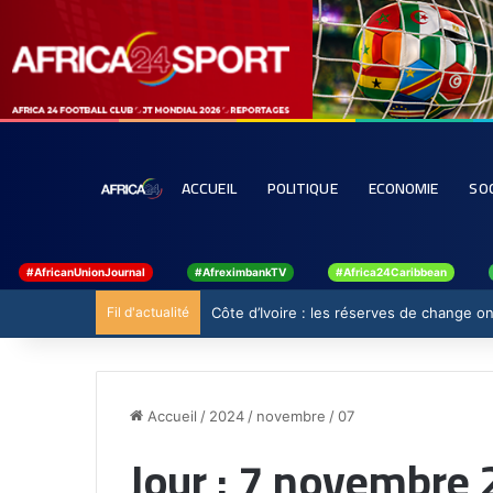
ACCUEIL
POLITIQUE
ECONOMIE
SO
#AfricanUnionJournal
#AfreximbankTV
#Africa24Caribbean
Fil d'actualité
Côte d’Ivoire : les réserves de change ont
Accueil
/
2024
/
novembre
/
07
Jour :
7 novembre 