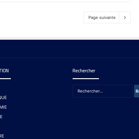
Page suivante
TION
Rechercher
QUE
MIE
E
RE