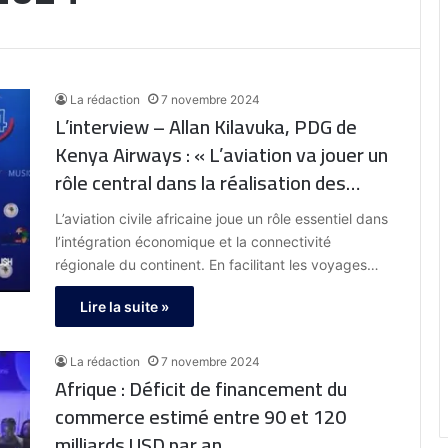
La rédaction
7 novembre 2024
L’interview – Allan Kilavuka, PDG de
Kenya Airways : « L’aviation va jouer un
rôle central dans la réalisation des
objectifs de la zone de libre-échange
L’aviation civile africaine joue un rôle essentiel dans
continentale africaine »
l’intégration économique et la connectivité
régionale du continent. En facilitant les voyages…
Lire la suite »
La rédaction
7 novembre 2024
Afrique : Déficit de financement du
commerce estimé entre 90 et 120
milliards USD par an