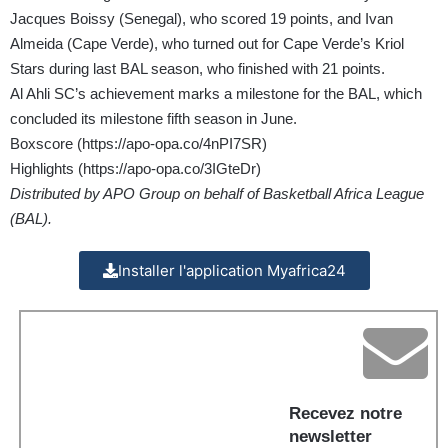
Jacques Boissy (Senegal), who scored 19 points, and Ivan
Almeida (Cape Verde), who turned out for Cape Verde’s Kriol
Stars during last BAL season, who finished with 21 points.
Al Ahli SC’s achievement marks a milestone for the BAL, which
concluded its milestone fifth season in June.
Boxscore (
https://apo-opa.co/4nPI7SR
)
Highlights (
https://apo-opa.co/3IGteDr
)
Distributed by APO Group on behalf of Basketball Africa League
(BAL).
Installer l'application Myafrica24
Recevez notre
newsletter