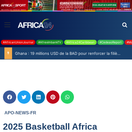
#AfricanUnionJournal
#AfreximbankTV
#Africa24Caribbean
#CedeaoReport
#Ma
Ghana : 19 millions USD de la BAD pour renforcer la filière rizicole
APO-NEWS-FR
2025 Basketball Africa