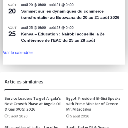
août 20 @ 0h00
-
août 21 @ 0h00
AOÛT
20
Sommet sur les dynamiques du commerce
transfrontalier au Botswana du 20 au 21 août 2026
août 25 @ 0h00
-
août 28 @ 0h00
AOÛT
25
Kenya – Éducation : Nairobi accueille la 2e
Conférence de l’EAC du 25 au 28 août
Voir le calendrier
Articles similaires
Service Leaders Target Angola’s
Egypt: President El-Sisi Speaks
Next Growth Phase at Angola Oil
with Prime Minister of Greece
& Gas (AOG) 2026
Mr. Mitsotakis
5 août 2026
5 août 2026
6th meeting of India – Lesotho
South Sudan Oil & Power