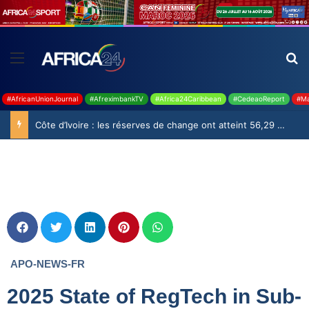
#AfricanUnionJournal
#AfreximbankTV
#Africa24Caribbean
#CedeaoReport
#Ma
Côte d’Ivoire : les réserves de change ont atteint 56,29 milliards USD en juillet
APO-NEWS-FR
2025 State of RegTech in Sub-