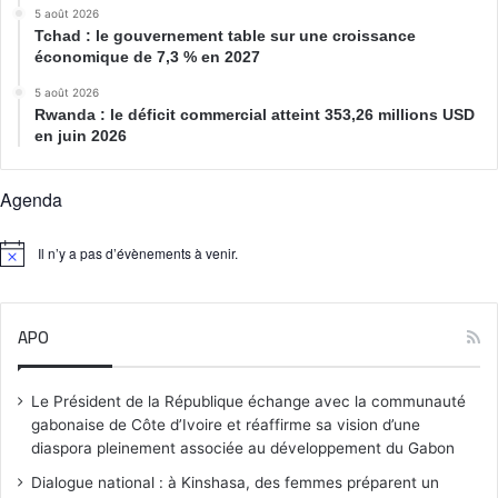
5 août 2026
Tchad : le gouvernement table sur une croissance
économique de 7,3 % en 2027
5 août 2026
Rwanda : le déficit commercial atteint 353,26 millions USD
en juin 2026
Agenda
Il n’y a pas d’évènements à venir.
N
o
t
i
APO
c
e
Le Président de la République échange avec la communauté
gabonaise de Côte d’Ivoire et réaffirme sa vision d’une
diaspora pleinement associée au développement du Gabon
Dialogue national : à Kinshasa, des femmes préparent un