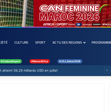
CIÉTÉ
CULTURE
SPORT
ACTU DES REGIONS
PROGRAMM
#CedeaoReport
#MarocAfrica
#JOJ_Dakar2026
 atteint 56,29 milliards USD en juillet