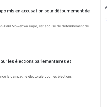
apo mis en accusation pour détournement de
N
o
Jean-Paul Mbwebwa Kapo, est accusé de détournement de
t
i
c
e
our les élections parlementaires et
ancé la campagne électorale pour les élections