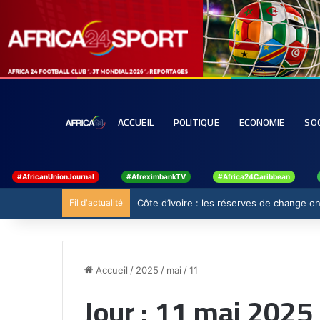
ACCUEIL
POLITIQUE
ECONOMIE
SO
#AfricanUnionJournal
#AfreximbankTV
#Africa24Caribbean
Fil d'actualité
Côte d’Ivoire : les réserves de change ont
Accueil
/
2025
/
mai
/
11
Jour :
11 mai 2025