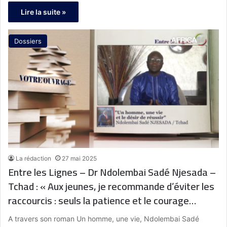
Lire la suite »
Dossiers
La rédaction
27 mai 2025
Entre les Lignes – Dr Ndolembai Sadé Njesada –
Tchad : « Aux jeunes, je recommande d’éviter les
raccourcis : seuls la patience et le courage
mènent à un succès durable »
A travers son roman Un homme, une vie, Ndolembai Sadé