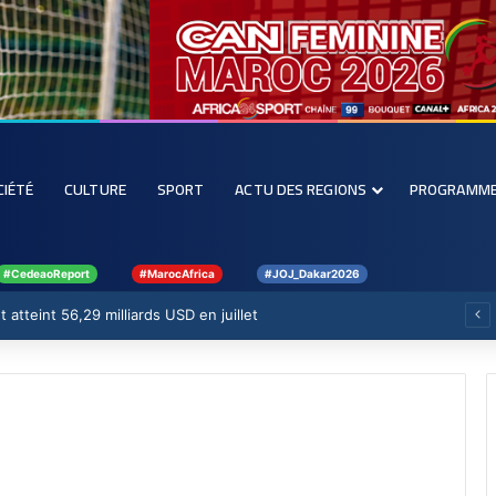
CIÉTÉ
CULTURE
SPORT
ACTU DES REGIONS
PROGRAMM
#CedeaoReport
#MarocAfrica
#JOJ_Dakar2026
 atteint 56,29 milliards USD en juillet