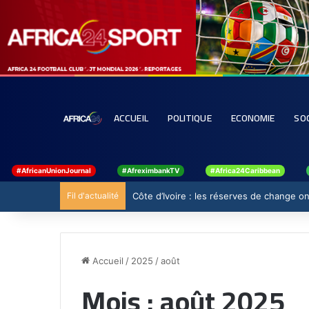
ACCUEIL
POLITIQUE
ECONOMIE
SO
#AfricanUnionJournal
#AfreximbankTV
#Africa24Caribbean
Fil d'actualité
Côte d’Ivoire : les réserves de change ont
Accueil
/
2025
/
août
Mois :
août 2025