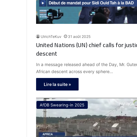
UlrichTeKuv
31 août 2025
United Nations (UN) chief calls for just
descent
In a message released ahead of the Day, Mr. Guter
African descent across every sphere…
Lire la suite »
AfDB Swearing-in 2025