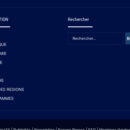
TION
Rechercher
QUE
MIE
E
RE
ES REGIONS
AMMES
rica24
|
Publicités
|
Newsletter
|
Espace Presse
| FAQ
| Mentions légale