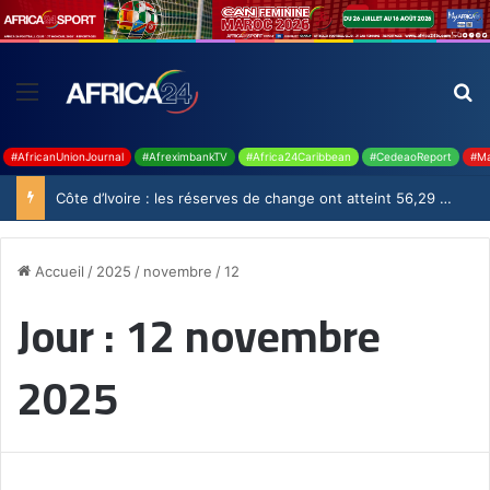
#AfricanUnionJournal
#AfreximbankTV
#Africa24Caribbean
#CedeaoReport
#Ma
Côte d’Ivoire : les réserves de change ont atteint 56,29 milliards USD en juillet
Accueil
/
2025
/
novembre
/
12
Jour :
12 novembre
2025