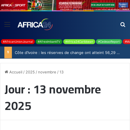
#AfricanUnionJournal
#AfreximbankTV
#Africa24Caribbean
#CedeaoReport
#Ma
Côte d’Ivoire : les réserves de change ont atteint 56,29 milliards USD en juillet
Accueil
/
2025
/
novembre
/
13
Jour :
13 novembre
2025