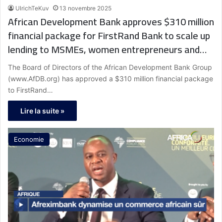
UlrichTeKuv
13 novembre 2025
African Development Bank approves $310 million
financial package for FirstRand Bank to scale up
lending to MSMEs, women entrepreneurs and
agribusinesses in South Africa
The Board of Directors of the African Development Bank Group
(www.AfDB.org) has approved a $310 million financial package
to FirstRand…
Lire la suite »
Economie