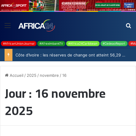
#AfricanUnionJournal
#AfreximbankTV
#Africa24Caribbean
#CedeaoReport
#Ma
Ghana : 19 millions USD de la BAD pour renforcer la filière rizicole
Accueil
/
2025
/
novembre
/
16
Jour :
16 novembre
2025