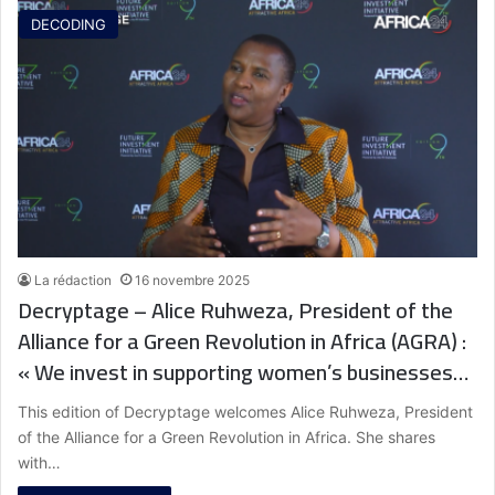
DECODING
La rédaction
16 novembre 2025
Decryptage – Alice Ruhweza, President of the
Alliance for a Green Revolution in Africa (AGRA) :
« We invest in supporting women’s businesses
because women produce 60% of the agriculture
This edition of Decryptage welcomes Alice Ruhweza, President
in Africa. »
of the Alliance for a Green Revolution in Africa. She shares
with…