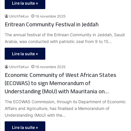
Lire la suite »
UlrichTeKuv
16 novembre 2025
Eritrean Community Festival in Jeddah
The annual festival of the Eritrean Community in Jeddah, Saudi
Arabia, was conducted with patriotic zeal from 9 to 15…
Lire la suite »
UlrichTeKuv
16 novembre 2025
Economic Community of West African States
(ECOWAS) to sign Memorandum of
Understanding (MoU) with Mauritania on
harmonising and improving statistics in west and
The ECOWAS Commission, through its Department of Economic
central Africa
Affairs and Agriculture, has finalised a Memorandum of
Understanding (MoU) with the…
Lire la suite »