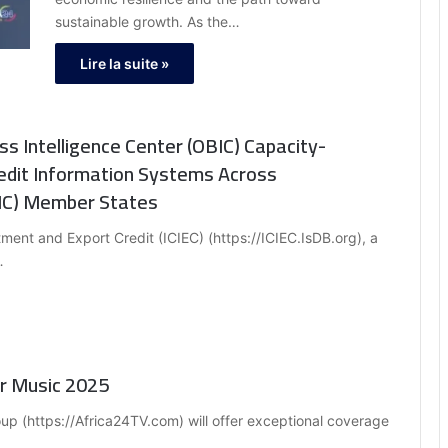
of about 7 to 7.5% per year.”
sustainable growth. As the…
Lire la suite »
s Intelligence Center (OBIC) Capacity-
edit Information Systems Across
OIC) Member States
tment and Export Credit (ICIEC) (https://ICIEC.IsDB.org), a
…
or Music 2025
 (https://Africa24TV.com) will offer exceptional coverage