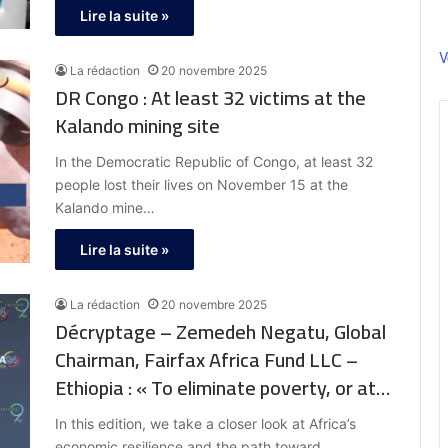
Lire la suite »
V
La rédaction
20 novembre 2025
DR Congo : At least 32 victims at the
Kalando mining site
In the Democratic Republic of Congo, at least 32
people lost their lives on November 15 at the
Kalando mine…
Lire la suite »
La rédaction
20 novembre 2025
Décryptage – Zemedeh Negatu, Global
Chairman, Fairfax Africa Fund LLC –
Ethiopia : « To eliminate poverty, or at
least significantly reduce it, a country
In this edition, we take a closer look at Africa’s
must achieve an average growth rate
economic resilience and the path toward