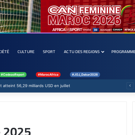
CIÉTÉ
CULTURE
SPORT
ACTU DES REGIONS
PROGRAMM
#CedeaoReport
#MarocAfrica
#JOJ_Dakar2026
 atteint 56,29 milliards USD en juillet
 2025