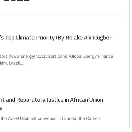
s Top Climate Priority (By Rolake Akinkugbe-
isors (www.EnergyIncAdvisors.com) /Global Energy Finance
ém, Brazil,…
t and Reparatory Justice in African Union
s
As the AU–EU Summit convenes in Luanda, the Catholic