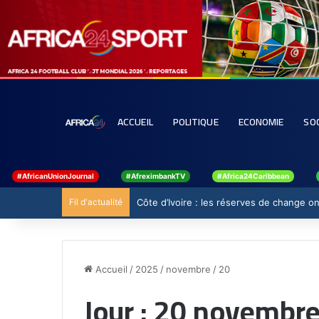
ACCUEIL
POLITIQUE
ECONOMIE
SO
#AfricanUnionJournal
#AfreximbankTV
#Africa24Caribbean
Fil d'actualité
Côte d’Ivoire : les réserves de change ont
Accueil
/
2025
/
novembre
/
20
Jour :
20 novembre