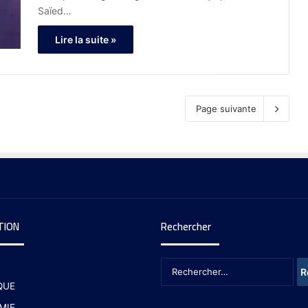
Saïed…
Lire la suite »
Page suivante
TION
Rechercher
QUE
MIE