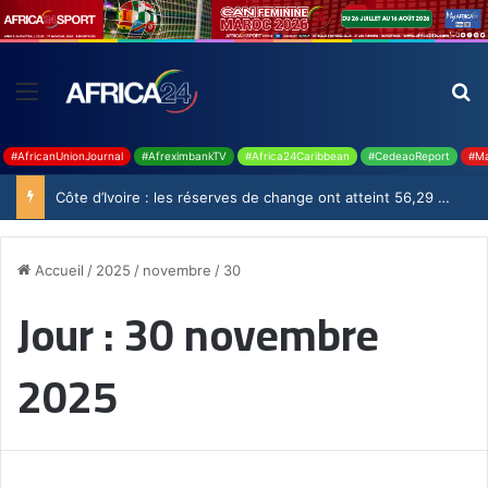
#AfricanUnionJournal
#AfreximbankTV
#Africa24Caribbean
#CedeaoReport
#Ma
Côte d’Ivoire : les réserves de change ont atteint 56,29 milliards USD en juillet
Accueil
/
2025
/
novembre
/
30
Jour :
30 novembre
2025