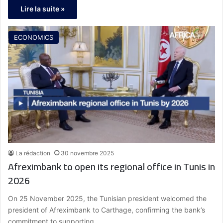
Cooperation and Integration with the Continent’s
Lire la suite »
Countries to Create a Joint Economic Future
ECONOMICS
La rédaction
30 novembre 2025
Afreximbank to open its regional office in Tunis in
2026
On 25 November 2025, the Tunisian president welcomed the
president of Afreximbank to Carthage, confirming the bank’s
commitment to supporting…