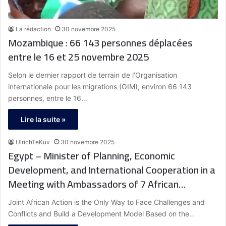
La rédaction
30 novembre 2025
Mozambique : 66 143 personnes déplacées
entre le 16 et 25 novembre 2025
Selon le dernier rapport de terrain de l’Organisation
internationale pour les migrations (OIM), environ 66 143
personnes, entre le 16…
Lire la suite »
UlrichTeKuv
30 novembre 2025
Egypt – Minister of Planning, Economic
Development, and International Cooperation in a
Meeting with Ambassadors of 7 African
Countries: His Excellency (H.E.) President Abdel
Joint African Action is the Only Way to Face Challenges and
Fattah El-Sisi Regularly Emphasizes Boosting
Conflicts and Build a Development Model Based on the…