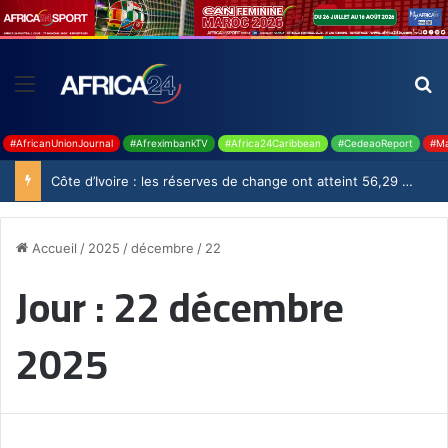
#AfricanUnionJournal
#AfreximbankTV
#Africa24Caribbean
#CedeaoReport
#Ma
Côte d’Ivoire : les réserves de change ont atteint 56,29 milliards USD en juillet
Accueil
/
2025
/
décembre
/
22
Jour :
22 décembre
2025