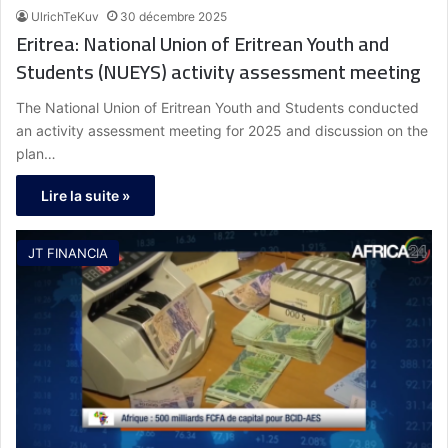
UlrichTeKuv
30 décembre 2025
Eritrea: National Union of Eritrean Youth and
Students (NUEYS) activity assessment meeting
The National Union of Eritrean Youth and Students conducted
an activity assessment meeting for 2025 and discussion on the
plan…
Lire la suite »
JT FINANCIA