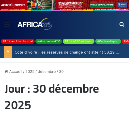
#AfricanUnionJournal
#AfreximbankTV
#Africa24Caribbean
#CedeaoReport
#Ma
Côte d’Ivoire : les réserves de change ont atteint 56,29 milliards USD en juillet
Accueil
/
2025
/
décembre
/
30
Jour :
30 décembre
2025