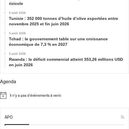
rizicole
5 août 2026
Tunisie : 352 000 tonnes d’huile d’olive exportées entre
novembre 2025 et fin juin 2026
5 août 2026
Tchad : le gouvernement table sur une croissance
économique de 7,3 % en 2027
5 août 2026
Rwanda : le déficit commercial atteint 353,26 millions USD
en juin 2026
Agenda
Il n’y a pas d’évènements à venir.
N
o
t
i
APO
c
e