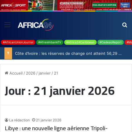
#AfricanUnionJournal
#AfreximbankTV
#Africa24Caribbean
#CedeaoReport
#Ma
Côte d’Ivoire : les réserves de change ont atteint 56,29 milliards USD en juillet
Accueil
/
2026
/
janvier
/
21
Jour :
21 janvier 2026
La rédaction
21 janvier 2026
Libye : une nouvelle ligne aérienne Tripoli-