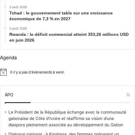
5 août 2026
Tchad : le gouvernement table sur une croissance
économique de 7,3 % en 2027
5 août 2026
Rwanda : le déficit commercial atteint 353,26 millions USD
en juin 2026
Agenda
Il n’y a pas d’évènements à venir.
N
o
t
i
APO
c
e
Le Président de la République échange avec la communauté
gabonaise de Côte d’Ivoire et réaffirme sa vision d’une
diaspora pleinement associée au développement du Gabon
Dialogue national : à Kinshasa, des femmes préparent un