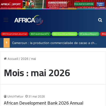
#AfricanUnionJournal
#AfreximbankTV
#Africa24Caribbean
#CedeaoReport
#Ma
Cameroun : la production commercialisée de cacao a chuté de 19,9% durant la saison 2025-2026
Accueil
/
2026
/
mai
Mois :
mai 2026
UlrichTeKuv
31 mai 2026
African Development Bank 2026 Annual