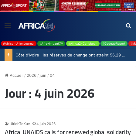
#AfricanUnionJournal
#AfreximbankTV
#Africa24Caribbean
#CedeaoReport
#Ma
Côte d’Ivoire : les réserves de change ont atteint 56,29 milliards USD en juillet
Accueil
/
2026
/
juin
/
04
Jour :
4 juin 2026
UlrichTeKuv
4 juin 2026
Africa: UNAIDS calls for renewed global solidarity