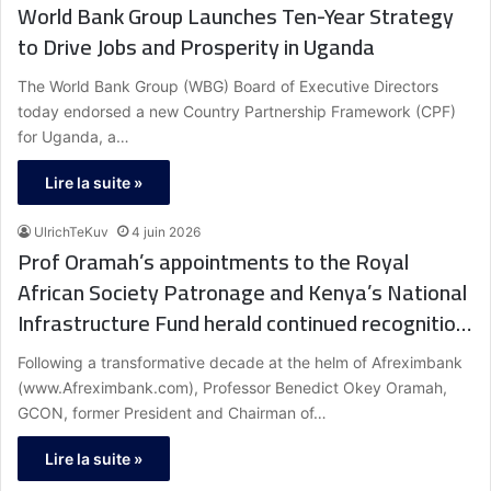
World Bank Group Launches Ten-Year Strategy
to Drive Jobs and Prosperity in Uganda
The World Bank Group (WBG) Board of Executive Directors
today endorsed a new Country Partnership Framework (CPF)
for Uganda, a…
Lire la suite »
UlrichTeKuv
4 juin 2026
Prof Oramah’s appointments to the Royal
African Society Patronage and Kenya’s National
Infrastructure Fund herald continued recognition
of his global leadership and pan-African impact
Following a transformative decade at the helm of Afreximbank
(www.Afreximbank.com), Professor Benedict Okey Oramah,
GCON, former President and Chairman of…
Lire la suite »