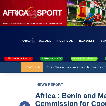
ACCUEIL
POLITIQUE
ECONOMIE
SO
#AfricanUnionJournal
#AfreximbankTV
#Africa24Caribbean
Fil d'actualité
Côte d’Ivoire : les réserves de change ont
NEWS REPORT
Africa : Benin and Ma
Commission for Coo