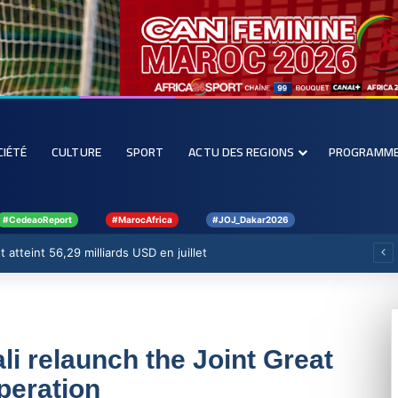
CIÉTÉ
CULTURE
SPORT
ACTU DES REGIONS
PROGRAMM
#CedeaoReport
#MarocAfrica
#JOJ_Dakar2026
 atteint 56,29 milliards USD en juillet
li relaunch the Joint Great
peration