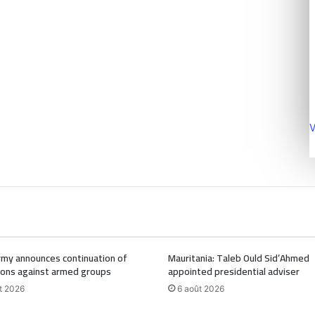
V
Army announces continuation of
Mauritania: Taleb Ould Sid’Ahmed
ions against armed groups
appointed presidential adviser
t 2026
6 août 2026