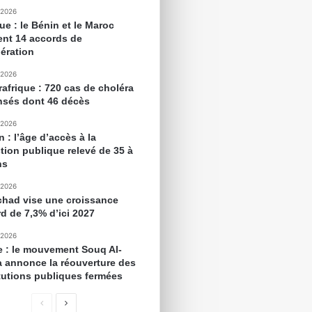
 2026
ue : le Bénin et le Maroc
ent 14 accords de
ération
 2026
rafrique : 720 cas de choléra
nsés dont 46 décès
 2026
 : l’âge d’accès à la
tion publique relevé de 35 à
ns
 2026
chad vise une croissance
rd de 7,3% d’ici 2027
 2026
e : le mouvement Souq Al-
 annonce la réouverture des
itutions publiques fermées