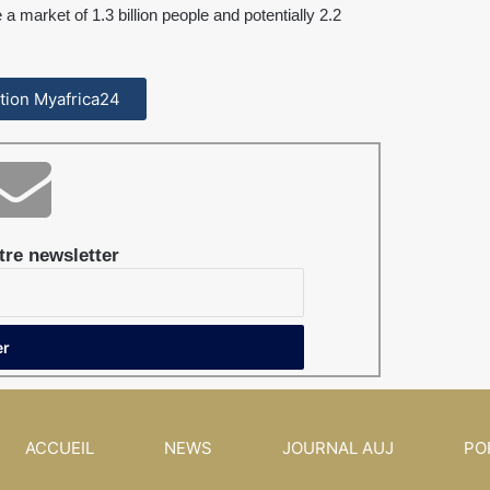
 a market of 1.3 billion people and potentially 2.2
cation Myafrica24
re newsletter
ACCUEIL
NEWS
JOURNAL AUJ
PO