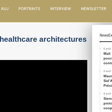
 AUJ
PORTRAITS
INTERVIEW
NEWSLETTER
NewsEx
t healthcare architectures
6 août
Mali
pour
cont
6 août
Maur
Sid’
Prés
6 août
Sier
prot
coop