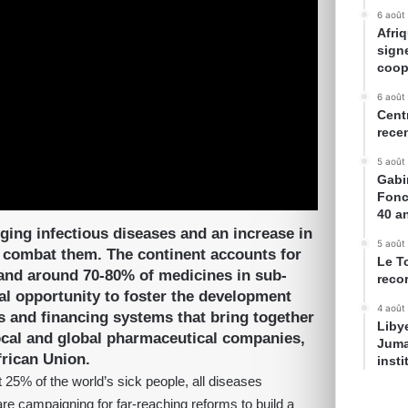
6 août
Afriq
sign
coop
6 août
Cent
rece
5 août
Gabin
Fonc
40 a
ging infectious diseases and an increase in
5 août
 combat them. The continent accounts for
Le T
 and around 70-80% of medicines in sub-
reco
al opportunity to foster the development
4 août
s and financing systems that bring together
Liby
local and global pharmaceutical companies,
Juma
frican Union.
inst
 25% of the world’s sick people, all diseases
are campaigning for far-reaching reforms to build a