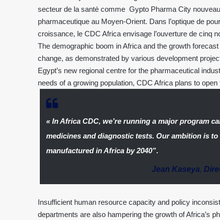
secteur de la santé comme Gypto Pharma City nouveau ce
pharmaceutique au Moyen-Orient. Dans l’optique de pourv
croissance, le CDC Africa envisage l’ouverture de cinq no
The demographic boom in Africa and the growth forecast f
change, as demonstrated by various development project
Egypt’s new regional centre for the pharmaceutical indust
needs of a growing population, CDC Africa plans to open
« In Africa CDC, we’re running a major program cal
medicines and diagnostic tests.
Our ambition is to
manufactured in Africa by 2040”
.
Jean Kaseya
,
Dire
Insufficient human resource capacity and policy inconsist
departments are also hampering the growth of Africa’s ph