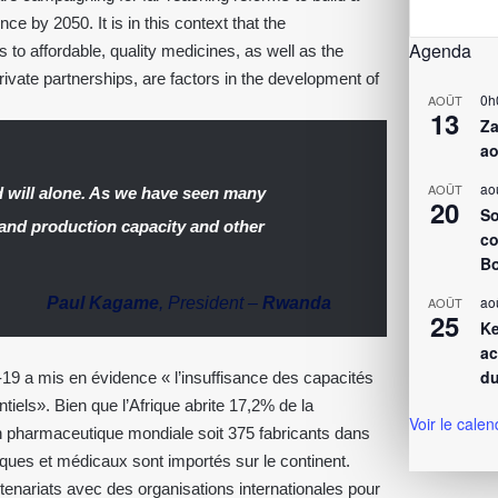
e by 2050. It is in this context that the
Agenda
 to affordable, quality medicines, as well as the
rivate partnerships, are factors in the development of
0h
AOÛT
13
Za
ao
ao
AOÛT
d will alone. As we have seen many
20
So
pand production capacity and other
co
Bo
ao
Paul Kagame
, President –
Rwanda
AOÛT
25
Ke
ac
du
19 a mis en évidence « l’insuffisance des capacités
tiels». Bien que l’Afrique abrite 17,2% de la
Voir le calen
n pharmaceutique mondiale soit 375 fabricants dans
ues et médicaux sont importés sur le continent.
tenariats avec des organisations internationales pour