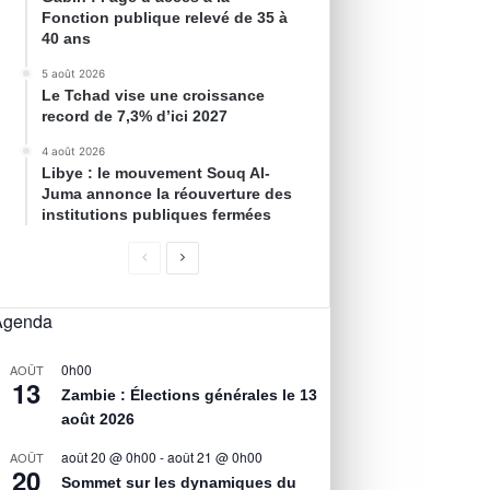
Fonction publique relevé de 35 à
40 ans
5 août 2026
Le Tchad vise une croissance
record de 7,3% d’ici 2027
4 août 2026
Libye : le mouvement Souq Al-
Juma annonce la réouverture des
institutions publiques fermées
Agenda
0h00
AOÛT
13
Zambie : Élections générales le 13
août 2026
août 20 @ 0h00
-
août 21 @ 0h00
AOÛT
20
Sommet sur les dynamiques du