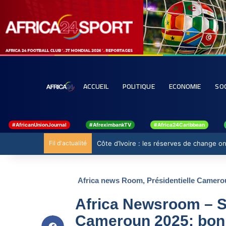
ACCUEIL
POLITIQUE
ECONOMIE
SO
#AfricanUnionJournal
#AfreximbankTV
#Africa24Caribbean
Fil d'actualité
Côte d’Ivoire : les réserves de change ont
Africa news Room
,
Présidentielle Camero
Africa Newsroom – Sp
Cameroun 2025: bon