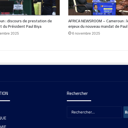
n : discours de prestation de
AFRICA NEWSROOM – Cameroun : l
 du Président Paul Biya
enjeux du nouveau mandat de Paul
vembre 2025
6 novembre 2025
TION
Rechercher
QUE
MIE