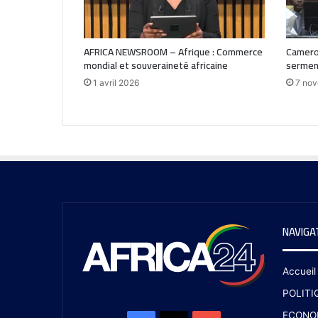
AFRICA NEWSROOM – Afrique : Commerce
Camerou
mondial et souveraineté africaine
serment
1 avril 2026
7 no
NAVIGA
Accueil
POLITI
ECONO