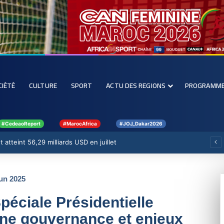
CIÉTÉ
CULTURE
SPORT
ACTU DES REGIONS
PROGRAMM
#CedeaoReport
#MarocAfrica
#JOJ_Dakar2026
 atteint 56,29 milliards USD en juillet
un 2025
éciale Présidentielle
ne gouvernance et enjeux