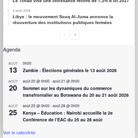
Le Tchad vise une croissance record de 7,3% d’ici 2027
4 août 2026
Libye : le mouvement Souq Al-Juma annonce la
réouverture des institutions publiques fermées
Agenda
0h00
AOÛT
13
Zambie : Élections générales le 13 août 2026
août 20 @ 0h00
-
août 21 @ 0h00
AOÛT
20
Sommet sur les dynamiques du commerce
transfrontalier au Botswana du 20 au 21 août 2026
août 25 @ 0h00
-
août 28 @ 0h00
AOÛT
25
Kenya – Éducation : Nairobi accueille la 2e
Conférence de l’EAC du 25 au 28 août
Voir le calendrier