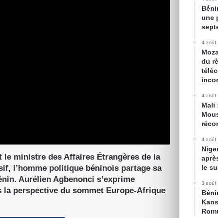
Béni
une 
sept
4 août
Moza
du r
télé
inco
4 août
Mali 
Mous
récon
4 août
Nige
 le ministre des Affaires Étrangères de la
aprè
sif, l’homme politique béninois partage sa
le s
énin. Aurélien Agbenonci s’exprime
3 août
s la perspective du sommet Europe-Afrique
Bénin
Kans
Romu