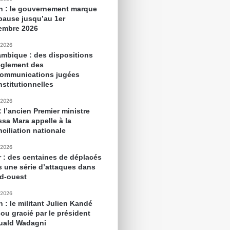
n : le gouvernement marque
pause jusqu’au 1er
embre 2026
 2026
mbique : des dispositions
èglement des
communications jugées
nstitutionnelles
 2026
: l’ancien Premier ministre
sa Mara appelle à la
ciliation nationale
 2026
r : des centaines de déplacés
s une série d’attaques dans
ud-ouest
 2026
 : le militant Julien Kandé
ou gracié par le président
ald Wadagni