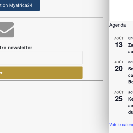
cation Myafrica24
Agenda
0h
AOÛT
13
Za
re newsletter
ao
ao
AOÛT
20
So
co
Bo
ao
AOÛT
25
Ke
ac
du
Voir le calen