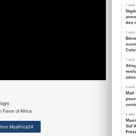
7 août
Nigé
anno
des 
7 août
Béni
ouvr
Cot
7 août
Afriq
renfo
sécur
6 août
Mali
pour
Sight
cont
 Favor of Africa
6 août
Maur
Sid’
cation Myafrica24
Prés