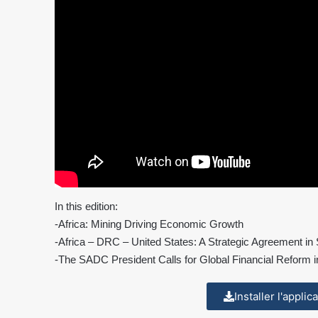
In this edition:
-Africa: Mining Driving Economic Growth
-Africa – DRC – United States: A Strategic Agreement in 
-The SADC President Calls for Global Financial Reform in
Installer l'appli