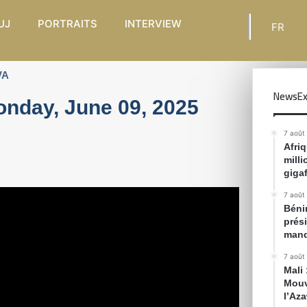
UJ
PORTRAITS
INTERVIEW
FR
VA
NewsEx
onday, June 09, 2025
7 août
Afri
mill
gigaf
7 août
Bénin
prés
mand
7 août
Mali
Mouv
l’Az