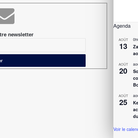
Agenda
re newsletter
0h
AOÛT
13
Za
ao
ao
AOÛT
20
So
co
Bo
ao
AOÛT
25
Ke
ac
du
Voir le calen