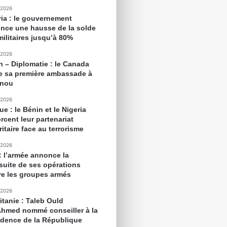
 2026
ria : le gouvernement
nce une hausse de la solde
militaires jusqu’à 80%
 2026
n – Diplomatie : le Canada
e sa première ambassade à
onou
 2026
ue : le Bénin et le Nigeria
rcent leur partenariat
itaire face au terrorisme
 2026
 : l’armée annonce la
suite de ses opérations
re les groupes armés
 2026
itanie : Taleb Ould
Ahmed nommé conseiller à la
idence de la République