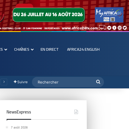
ES
CHAÎNES
EN DIRECT
AFRICA24 ENGLISH
Suivre
NewsExpress
7 août 2026