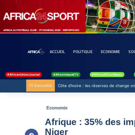
ACCUEIL
POLITIQUE
ECONOMIE
SO
#AfricanUnionJournal
#AfreximbankTV
#Africa24Caribbean
Fil d'actualité
Côte d’Ivoire : les réserves de change 
Economie
Afrique : 35% des im
Niger