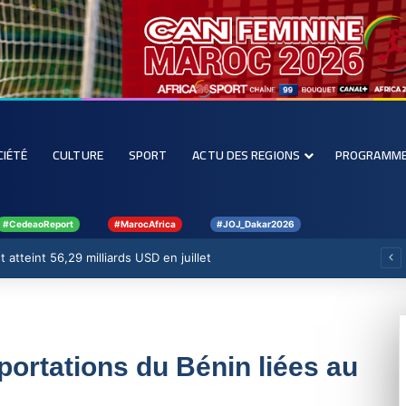
CIÉTÉ
CULTURE
SPORT
ACTU DES REGIONS
PROGRAMM
#CedeaoReport
#MarocAfrica
#JOJ_Dakar2026
ont atteint 56,29 milliards USD en juillet
portations du Bénin liées au