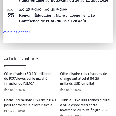
transfrontalier au Botswana du 20 au 21 août 2026
août 25 @ 0h00
-
août 28 @ 0h00
AOÛT
25
Kenya – Éducation : Nairobi accueille la 2e
Conférence de l’EAC du 25 au 28 août
Voir le calendrier
Articles similaires
Côte d’Ivoire : 53,181 milliards
Côte d’Ivoire : les réserves de
de FCFA levés sur le marché
change ont atteint 56,29
financier de l’UMOA
milliards USD en juillet
5 août 2026
5 août 2026
Ghana : 19 millions USD de la BAD
Tunisie : 352 000 tonnes d’huile
pour renforcer la filière rizicole
d’olive exportées entre
novembre 2025 et fin juin 2026
5 août 2026