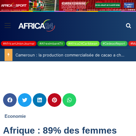
#AfricanUnionJournal
#AfreximbankTV
#Africa24Caribbean
#CedeaoReport
#Ma
Cameroun : la production commercialisée de cacao a chuté de 19,9% durant la saison 2025-2026
Economie
Afrique : 89% des femmes