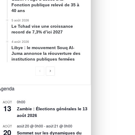
Fonction publique relevé de 35 à
40 ans
5 août 2026
Le Tchad vise une croissance
record de 7,3% d’ici 2027
4 août 2026
Libye : le mouvement Souq Al-
Juma annonce la réouverture des
institutions publiques fermées
Agenda
0h00
AOÛT
13
Zambie : Élections générales le 13
août 2026
août 20 @ 0h00
-
août 21 @ 0h00
AOÛT
20
Sommet sur les dynamiques du