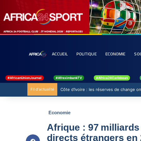
ACCUEIL
POLITIQUE
ECONOMIE
SO
#AfricanUnionJournal
#AfreximbankTV
#Africa24Caribbean
Fil d'actualité
Côte d’Ivoire : les réserves de change ont
Economie
Afrique : 97 milliar
directs étrangers en