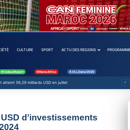
CIÉTÉ
CULTURE
SPORT
ACTU DES REGIONS
PROGRAMM
#CedeaoReport
#MarocAfrica
#JOJ_Dakar2026
 atteint 56,29 milliards USD en juillet
ds USD d’investissements
 2024