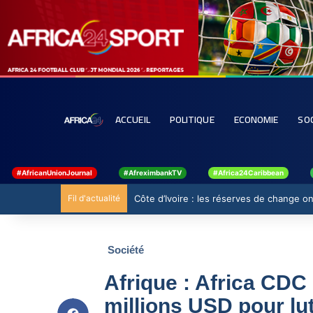
ACCUEIL
POLITIQUE
ECONOMIE
SO
#AfricanUnionJournal
#AfreximbankTV
#Africa24Caribbean
Fil d'actualité
Côte d’Ivoire : les réserves de change ont
Société
Afrique : Africa CDC
millions USD pour lu