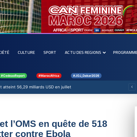
CIÉTÉ
CULTURE
SPORT
ACTU DES REGIONS
PROGRAMM
#CedeaoReport
#MarocAfrica
#JOJ_Dakar2026
 atteint 56,29 milliards USD en juillet
 et l’OMS en quête de 518
tter contre Ebola