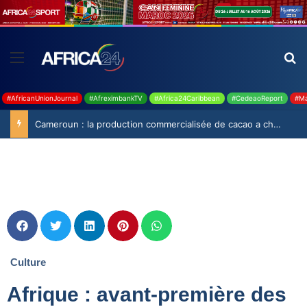
#AfricanUnionJournal
#AfreximbankTV
#Africa24Caribbean
#CedeaoReport
#Ma
Cameroun : la production commercialisée de cacao a chuté de 19,9% durant la saison 2025-2026
Culture
Afrique : avant-première des