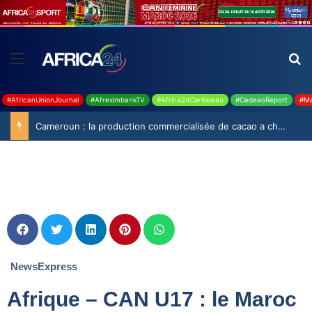
#AfricanUnionJournal
#AfreximbankTV
#Africa24Caribbean
#CedeaoReport
#Ma
Cameroun : la production commercialisée de cacao a chuté de 19,9% durant la saison 2025-2026
NewsExpress
Afrique – CAN U17 : le Maroc